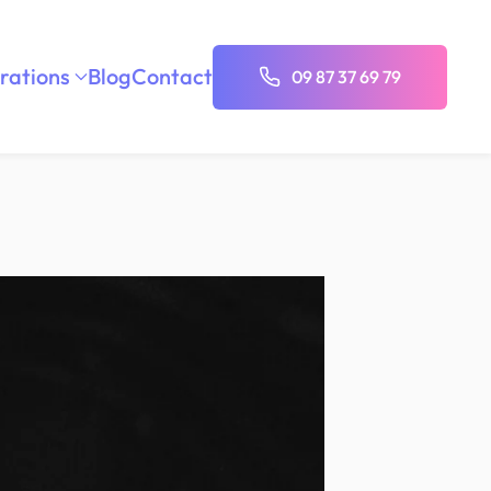
rations
Blog
Contact
09 87 37 69 79